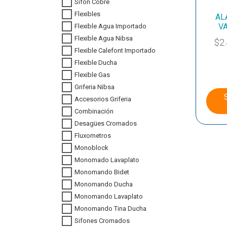
Sifon Cobre
Flexibles
AL
V
Flexible Agua Importado
Flexible Agua Nibsa
$
2
Flexible Calefont Importado
Flexible Ducha
Flexible Gas
Griferia Nibsa
Accesorios Griferia
Combinación
Desagües Cromados
Fluxometros
Monoblock
Monomado Lavaplato
Monomando Bidet
Monomando Ducha
Monomando Lavaplato
Monomando Tina Ducha
Sifones Cromados