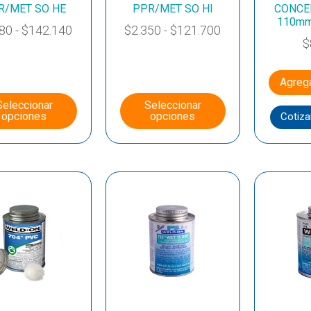
R/MET SO HE
PPR/MET SO HI
CONCE
110m
280
-
$
142.140
$
2.350
-
$
121.700
$
Agrega
Seleccionar
Seleccionar
opciones
opciones
Cotiza