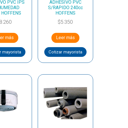
VO PVC IPS
ADHESIVO PVC
 HUMEDAD
S/RAPIDO 240cc
l HOFFENS
HOFFENS
8.260
$
5.350
er más
Leer más
r mayorista
Cotizar mayorista