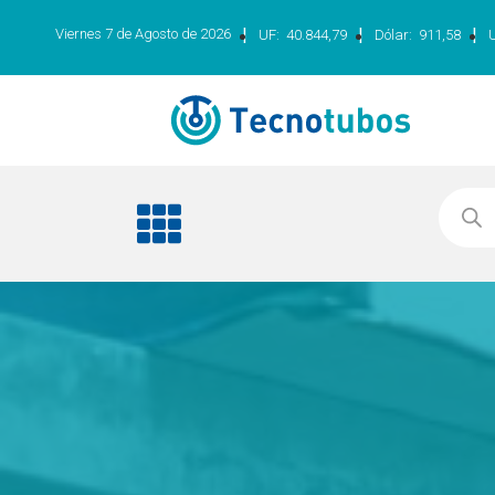
|
|
|
Viernes 7 de Agosto de 2026
UF:
40.844,79
Dólar:
911,58