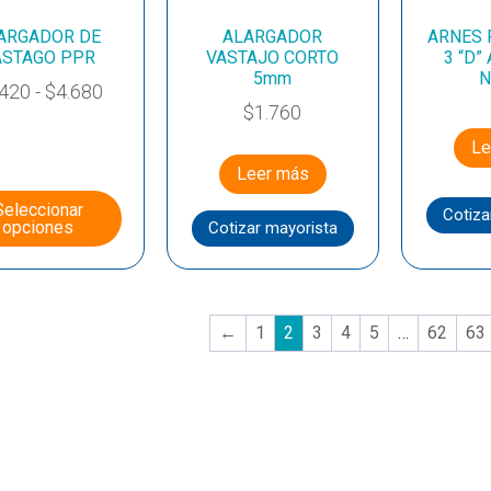
ARGADOR DE
ALARGADOR
ARNES 
ASTAGO PPR
VASTAJO CORTO
3 “D”
5mm
N
.420
-
$
4.680
$
1.760
Le
Leer más
Seleccionar
Cotiza
opciones
Cotizar mayorista
←
1
2
3
4
5
…
62
63