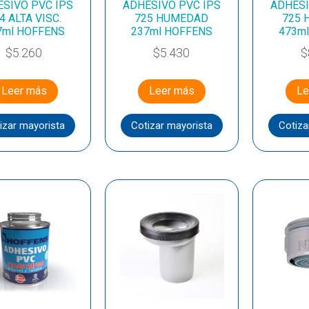
SIVO PVC IPS
ADHESIVO PVC IPS
ADHESI
4 ALTA VISC.
725 HUMEDAD
725
7ml HOFFENS
237ml HOFFENS
473m
$
5.260
$
5.430
$
Leer más
Leer más
Le
izar mayorista
Cotizar mayorista
Cotiza