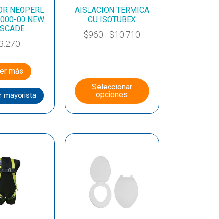
OR NEOPERL
AISLACION TERMICA
0000-00 NEW
CU ISOTUBEX
SCADE
$
960
-
$
10.710
3.270
er más
Seleccionar
opciones
r mayorista