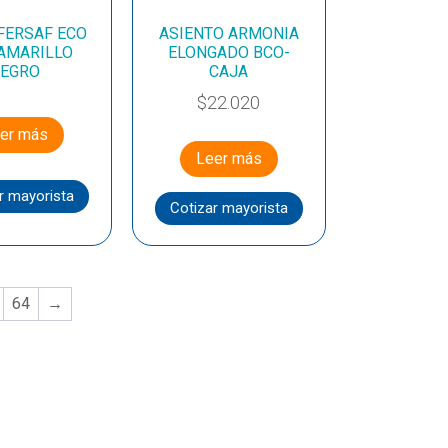
FERSAF ECO
ASIENTO ARMONIA
 AMARILLO
ELONGADO BCO-
EGRO
CAJA
$
22.020
er más
Leer más
r mayorista
Cotizar mayorista
64
→