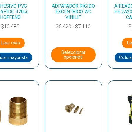
HESIVO PVC
ADPATADOR RIGIDO
AIREAD
RAPIDO 470cc
EXCENTRICO WC
HE 2A2
HOFFENS
VINILIT
CA
$
10.480
$
6.420
-
$
7.110
$
Leer más
Le
Seleccionar
opciones
izar mayorista
Cotiza