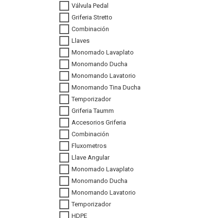
Válvula Pedal
Griferia Stretto
Combinación
Llaves
Monomado Lavaplato
Monomando Ducha
Monomando Lavatorio
Monomando Tina Ducha
Temporizador
Griferia Taumm
Accesorios Griferia
Combinación
Fluxometros
Llave Angular
Monomado Lavaplato
Monomando Ducha
Monomando Lavatorio
Temporizador
HDPE