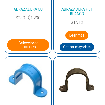
ABRAZADERA CU
ABRAZADERA P31
BLANCO
$
280
-
$
1.290
$
1.310
Leer más
Seleccionar
opciones
Cotizar mayorista