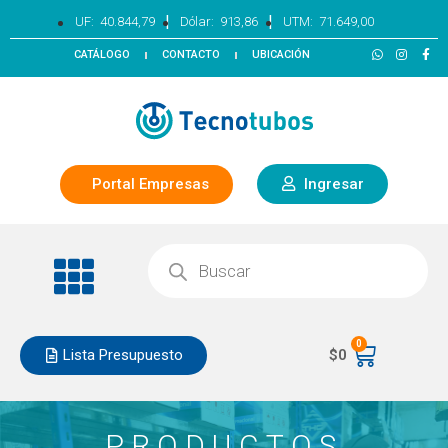
|
|
UF:
40.844,79
Dólar:
913,86
UTM:
71.649,00
CATÁLOGO
CONTACTO
UBICACIÓN
Portal Empresas
Ingresar
0
Lista Presupuesto
$
0
PRODUCTOS