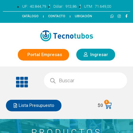
|
|
UF:
40.844,79
Dólar:
913,86
UTM:
71.649,00
CATÁLOGO
CONTACTO
UBICACIÓN
Portal Empresas
Ingresar
0
Lista Presupuesto
$
0
PRODUCTOS