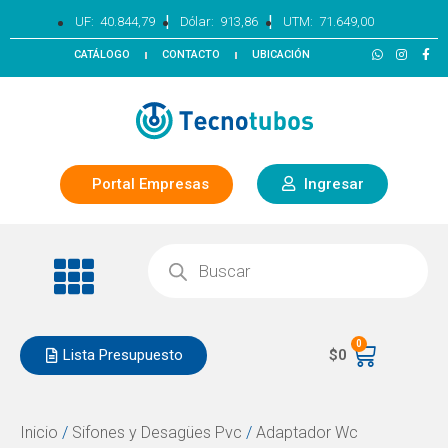
|
|
UF:
40.844,79
Dólar:
913,86
UTM:
71.649,00
CATÁLOGO
CONTACTO
UBICACIÓN
Portal Empresas
Ingresar
0
Lista Presupuesto
$
0
Inicio
/
Sifones y Desagües Pvc
/
Adaptador Wc