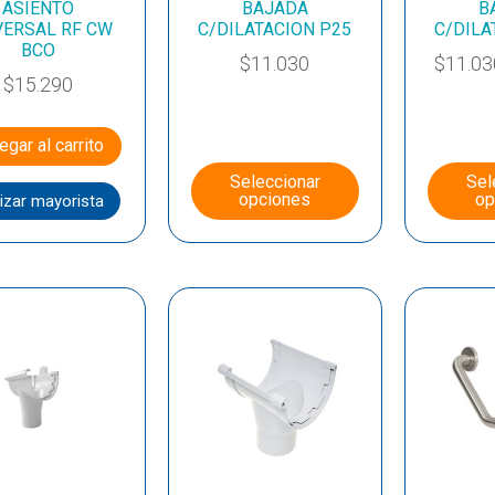
ASIENTO
BAJADA
B
VERSAL RF CW
C/DILATACION P25
C/DILA
BCO
$
11.030
$
11.03
$
15.290
egar al carrito
Seleccionar
Sel
opciones
op
izar mayorista