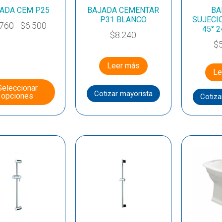
ADA CEM P25
BAJADA CEMENTAR
BA
P31 BLANCO
SUJECI
.760
-
$
6.500
45° 2
$
8.240
$
Leer más
Le
Seleccionar
Cotizar mayorista
opciones
Cotiza