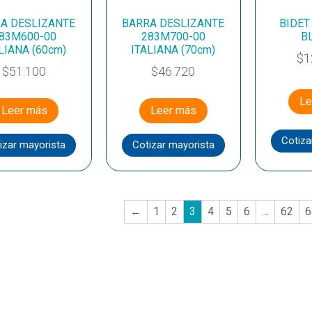
A DESLIZANTE
BARRA DESLIZANTE
BIDET
83M600-00
283M700-00
B
LIANA (60cm)
ITALIANA (70cm)
$
1
$
51.100
$
46.720
Le
Leer más
Leer más
Cotiza
izar mayorista
Cotizar mayorista
←
1
2
3
4
5
6
…
62
6