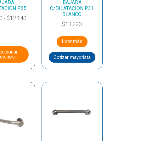
AJADA
BAJADA
TACION P25
C/DILATACION P31
BLANCO
0
-
$
12.140
$
13.220
Leer más
eccionar
ciones
Cotizar mayorista