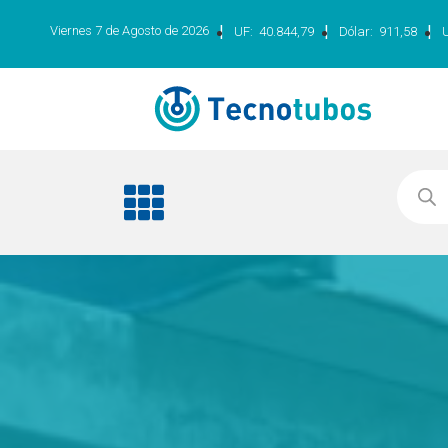
|
|
|
Viernes 7 de Agosto de 2026
UF:
40.844,79
Dólar:
911,58