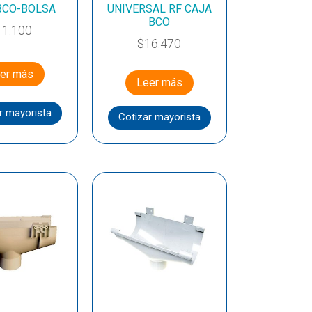
BCO-BOLSA
UNIVERSAL RF CAJA
BCO
11.100
$
16.470
er más
Leer más
r mayorista
Cotizar mayorista