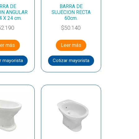
RRA DE
BARRA DE
ON ANGULAR
SUJECION RECTA
4 X 24 cm.
60cm.
52.190
$
50.140
er más
Leer más
r mayorista
Cotizar mayorista