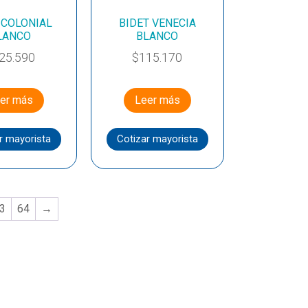
 COLONIAL
BIDET VENECIA
LANCO
BLANCO
25.590
$
115.170
er más
Leer más
r mayorista
Cotizar mayorista
3
64
→