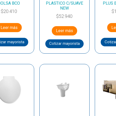
BOLSA BCO
PLASTICO C/SUAVE
PLUS 
NEW
$
20.410
$
$
52.940
Leer más
Le
Leer más
izar mayorista
Cotiza
Cotizar mayorista