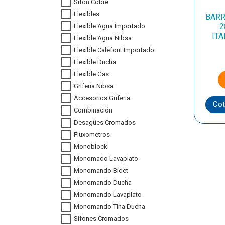
Sifon Cobre
Flexibles
BARR
2
Flexible Agua Importado
ITA
Flexible Agua Nibsa
Flexible Calefont Importado
Flexible Ducha
Flexible Gas
Griferia Nibsa
Accesorios Griferia
Cot
Combinación
Desagües Cromados
Fluxometros
Monoblock
Monomado Lavaplato
Monomando Bidet
Monomando Ducha
Monomando Lavaplato
Monomando Tina Ducha
Sifones Cromados