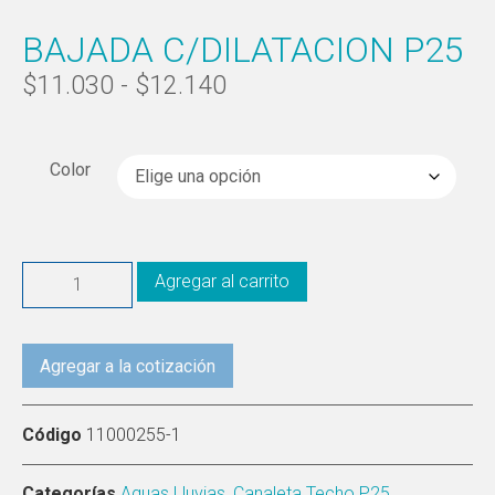
BAJADA C/DILATACION P25
$
11.030
-
$
12.140
Color
Agregar al carrito
Agregar a la cotización
Código
11000255-1
Categorías
Aguas Lluvias
,
Canaleta Techo P25