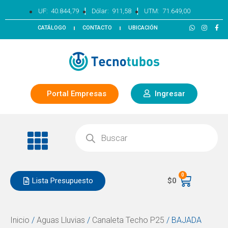
|
|
UF:
40.844,79
Dólar:
911,58
UTM:
71.649,00
CATÁLOGO
CONTACTO
UBICACIÓN
Portal Empresas
Ingresar
0
Lista Presupuesto
$
0
Inicio
/
Aguas Lluvias
/
Canaleta Techo P25
/ BAJADA