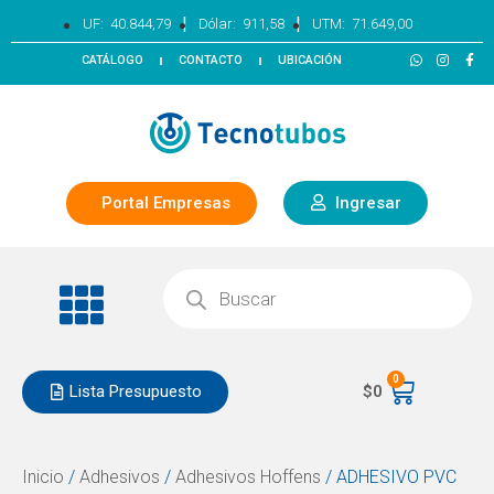
|
|
UF:
40.844,79
Dólar:
911,58
UTM:
71.649,00
CATÁLOGO
CONTACTO
UBICACIÓN
Portal Empresas
Ingresar
0
Lista Presupuesto
$
0
Inicio
/
Adhesivos
/
Adhesivos Hoffens
/ ADHESIVO PVC