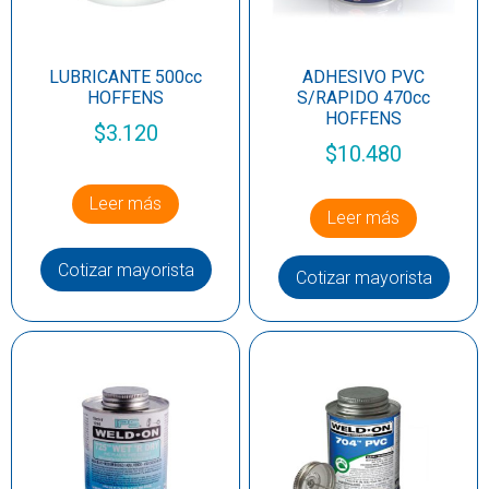
LUBRICANTE 500cc
ADHESIVO PVC
HOFFENS
S/RAPIDO 470cc
HOFFENS
$
3.120
$
10.480
Leer más
Leer más
Cotizar mayorista
Cotizar mayorista