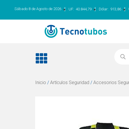
|
|
|
Sábado 8 de Agosto de 2026
UF:
40.844,79
Dólar:
913,86
Inicio
/
Artículos Seguridad
/
Accesorios Segu