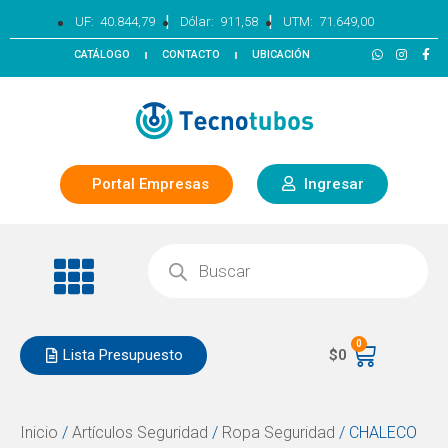
|
|
UF:
40.844,79
Dólar:
911,58
UTM:
71.649,00
CATÁLOGO
CONTACTO
UBICACIÓN
Portal Empresas
Ingresar
0
Lista Presupuesto
$
0
Inicio
/
Artículos Seguridad
/
Ropa Seguridad
/ CHALECO