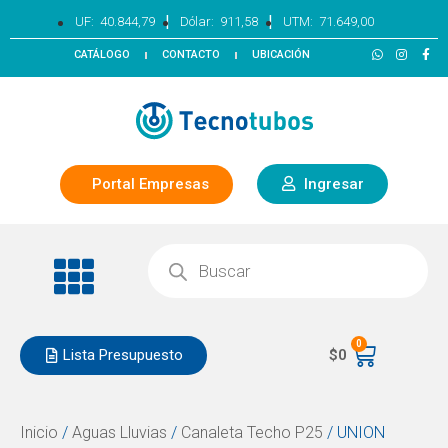
|
|
UF:
40.844,79
Dólar:
911,58
UTM:
71.649,00
CATÁLOGO
CONTACTO
UBICACIÓN
Portal Empresas
Ingresar
0
Lista Presupuesto
$
0
Inicio
/
Aguas Lluvias
/
Canaleta Techo P25
/ UNION