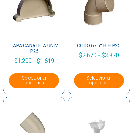
TAPA CANALETA UNIV
CODO 67.5° H H P25
P25
$
2.670
-
$
3.870
$
1.209
-
$
1.619
Seleccionar
Seleccionar
opciones
opciones