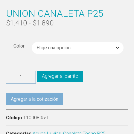
UNION CANALETA P25
$
1.410
-
$
1.890
Color
Agregar al carrito
Agregar a la cotización
Código
11000805-1
Categorías
Aguas Lluvias
,
Canaleta Techo P25