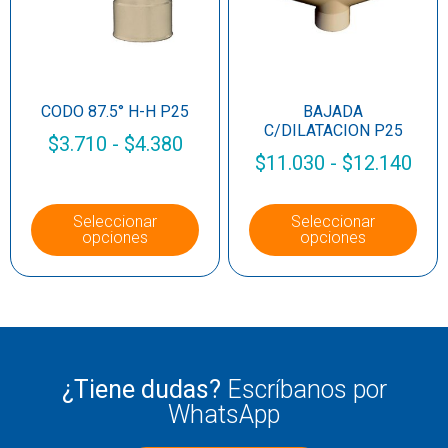
CODO 87.5° H-H P25
BAJADA
C/DILATACION P25
$
3.710
-
$
4.380
$
11.030
-
$
12.140
Seleccionar
Seleccionar
opciones
opciones
¿Tiene dudas?
Escríbanos por
WhatsApp