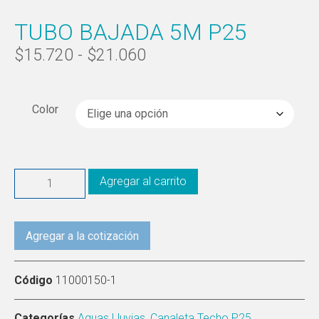
TUBO BAJADA 5M P25
$
15.720
-
$
21.060
Color
Agregar al carrito
Agregar a la cotización
Código
11000150-1
Categorías
Aguas Lluvias
,
Canaleta Techo P25