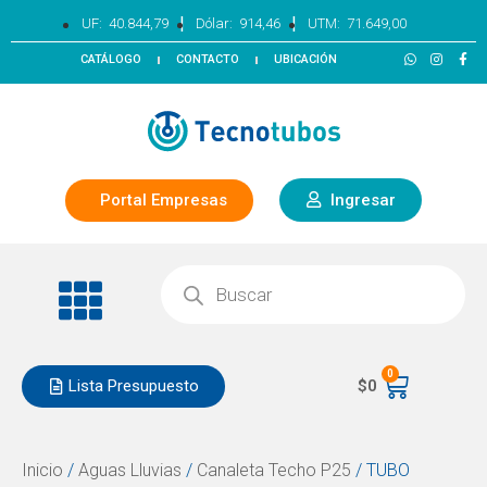
|
|
UF:
40.844,79
Dólar:
914,46
UTM:
71.649,00
CATÁLOGO
CONTACTO
UBICACIÓN
Portal Empresas
Ingresar
0
Lista Presupuesto
$
0
Inicio
/
Aguas Lluvias
/
Canaleta Techo P25
/ TUBO