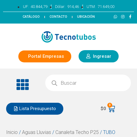
|
|
UF:
40.844,79
Dólar:
914,46
UTM:
71.649,00
CATÁLOGO
CONTACTO
UBICACIÓN
Portal Empresas
Ingresar
0
Lista Presupuesto
$
0
Inicio
/
Aguas Lluvias
/
Canaleta Techo P25
/ TUBO