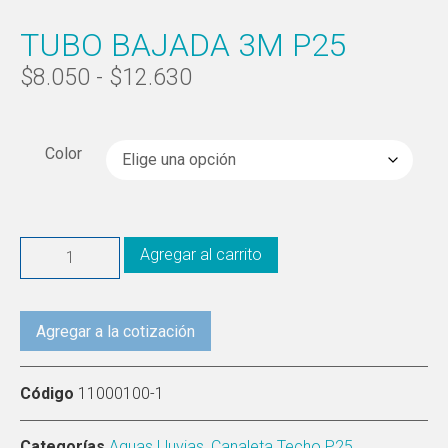
TUBO BAJADA 3M P25
$
8.050
-
$
12.630
Color
Agregar al carrito
Agregar a la cotización
Código
11000100-1
Categorías
Aguas Lluvias
,
Canaleta Techo P25