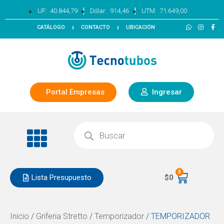
|
|
UF:
40.844,79
Dólar:
914,46
UTM:
71.649,00
CATÁLOGO
CONTACTO
UBICACIÓN
Portal Empresas
Ingresar
0
Lista Presupuesto
$
0
Inicio
/
Griferia Stretto
/
Temporizador
/ TEMPORIZADOR