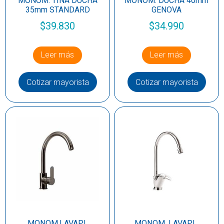
MONOM. TINA DUCHA
MONOM. DUCHA 40mm
35mm STANDARD
GENOVA
$
39.830
$
34.990
Leer más
Leer más
Cotizar mayorista
Cotizar mayorista
MONOM.LAVAPL
MONOM. LAVAPL.