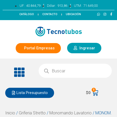
|
|
UF:
40.844,79
Dólar:
913,86
UTM:
71.649,00
CATÁLOGO
CONTACTO
UBICACIÓN
Portal Empresas
Ingresar
0
Lista Presupuesto
$
0
Inicio
/
Griferia Stretto
/
Monomando Lavatorio
/ MONOM.