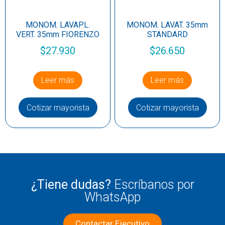
MONOM. LAVAPL.
MONOM. LAVAT. 35mm
VERT. 35mm FIORENZO
STANDARD
$
27.930
$
26.650
Leer más
Leer más
Cotizar mayorista
Cotizar mayorista
¿Tiene dudas?
Escríbanos por
WhatsApp
Contactar Ejecutivo