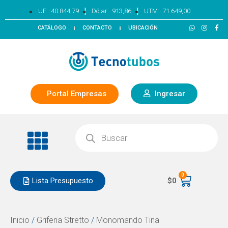
|
|
UF:
40.844,79
Dólar:
913,86
UTM:
71.649,00
CATÁLOGO
CONTACTO
UBICACIÓN
Portal Empresas
Ingresar
0
Lista Presupuesto
$
0
Inicio
/
Griferia Stretto
/
Monomando Tina