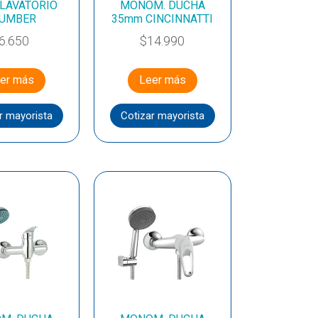
 LAVATORIO
MONOM. DUCHA
UMBER
35mm CINCINNATTI
6.650
$
14.990
er más
Leer más
r mayorista
Cotizar mayorista