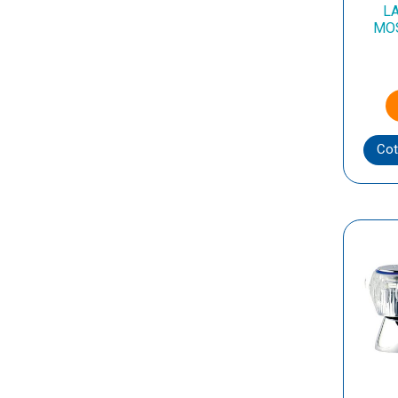
L
MOS
Cot