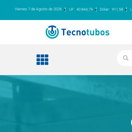
|
|
|
Viernes 7 de Agosto de 2026
UF:
40.844,79
Dólar:
911,58