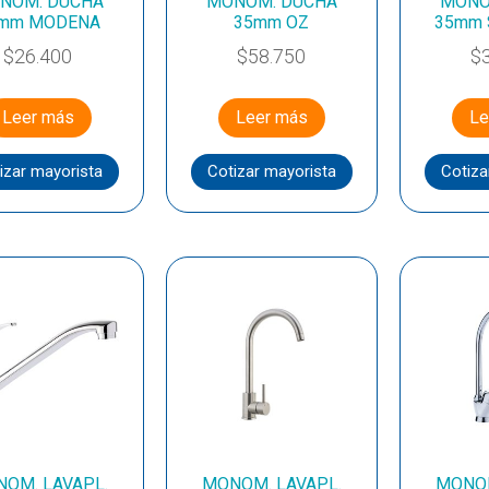
NOM. DUCHA
MONOM. DUCHA
MONO
mm MODENA
35mm OZ
35mm
$
26.400
$
58.750
$
Leer más
Leer más
Le
izar mayorista
Cotizar mayorista
Cotiza
OM. LAVAPL.
MONOM. LAVAPL.
MONOM