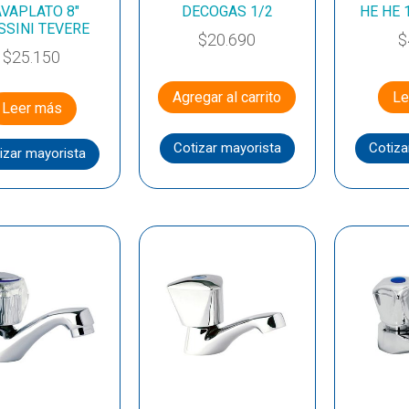
AVAPLATO 8″
DECOGAS 1/2
HE HE 
SINI TEVERE
$
20.690
$
$
25.150
Agregar al carrito
Le
Leer más
Cotizar mayorista
Cotiza
izar mayorista