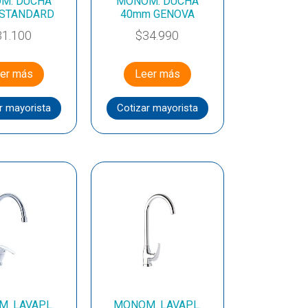
M. DUCHA
MONOM. DUCHA
 STANDARD
40mm GENOVA
31.100
$
34.990
er más
Leer más
r mayorista
Cotizar mayorista
. LAVAPL.
MONOM. LAVAPL.