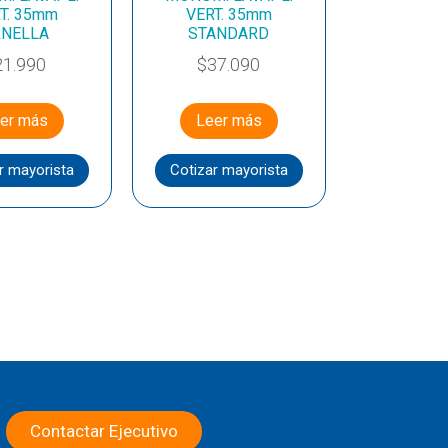
T. 35mm
VERT. 35mm
RNELLA
STANDARD
21.990
$
37.090
er más
Leer más
r mayorista
Cotizar mayorista
Contactar Ejecutivo