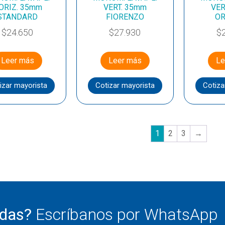
ORIZ. 35mm
VERT. 35mm
VER
STANDARD
FIORENZO
O
$
24.650
$
27.930
$
Leer más
Leer más
Le
izar mayorista
Cotizar mayorista
Cotiza
1
2
3
→
udas?
Escríbanos por WhatsApp