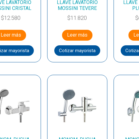
VE LAVATORIO
LLAVE LAVATORIO
LLAVE
SINI CRISTAL
MOSSINI TEVERE
PL
$
12.580
$
11.820
$
Leer más
Leer más
Le
izar mayorista
Cotizar mayorista
Cotiza