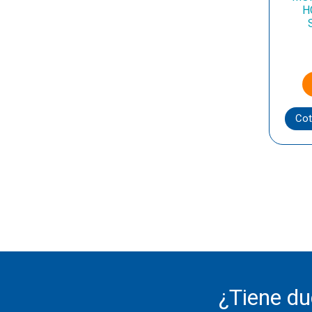
H
Cot
¿Tiene d