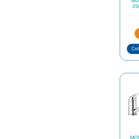
MO
35
Cot
MON