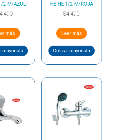
1/2 M/AZUL
HE HE 1/2 M/ROJA
4.490
$
4.490
er más
Leer más
r mayorista
Cotizar mayorista