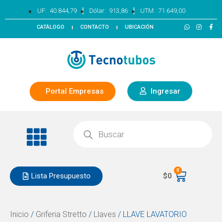
|
|
UF:
40.844,79
Dólar:
913,86
UTM:
71.649,00
CATÁLOGO
CONTACTO
UBICACIÓN
Portal Empresas
Ingresar
0
Lista Presupuesto
$
0
Inicio
/
Griferia Stretto
/
Llaves
/ LLAVE LAVATORIO