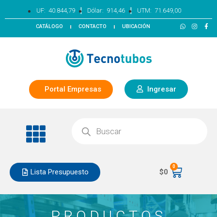
|
|
UF:
40.844,79
Dólar:
914,46
UTM:
71.649,00
CATÁLOGO
CONTACTO
UBICACIÓN
Portal Empresas
Ingresar
0
Lista Presupuesto
$
0
PRODUCTOS