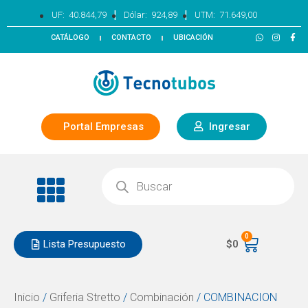
|
|
UF:
40.844,79
Dólar:
924,89
UTM:
71.649,00
CATÁLOGO
CONTACTO
UBICACIÓN
Portal Empresas
Ingresar
0
Lista Presupuesto
$
0
Inicio
/
Griferia Stretto
/
Combinación
/ COMBINACION