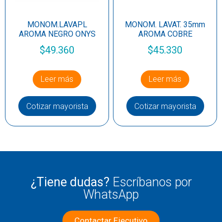
MONOM.LAVAPL
MONOM. LAVAT. 35mm
AROMA NEGRO ONYS
AROMA COBRE
$
49.360
$
45.330
Leer más
Leer más
Cotizar mayorista
Cotizar mayorista
¿Tiene dudas?
Escríbanos por
WhatsApp
Contactar Ejecutivo