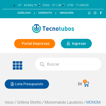
|
|
UF:
40.844,79
Dólar:
911,58
UTM:
71.649,00
CATÁLOGO
CONTACTO
UBICACIÓN
Portal Empresas
Ingresar
0
Lista Presupuesto
$
0
Inicio
/
Griferia Stretto
/
Monomando Lavatorio
/ MONOM.