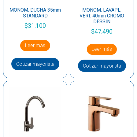
MONOM. DUCHA 35mm
MONOM. LAVAPL.
STANDARD
VERT. 40mm CROMO
DESSIN
$
31.100
$
47.490
Leer más
Leer más
Cotizar mayorista
Cotizar mayorista