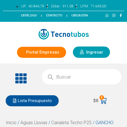
|
|
UF:
40.844,79
Dólar:
911,58
UTM:
71.649,00
CATÁLOGO
CONTACTO
UBICACIÓN
Portal Empresas
Ingresar
0
Lista Presupuesto
$
0
Inicio
/
Aguas Lluvias
/
Canaleta Techo P25
/ GANCHO