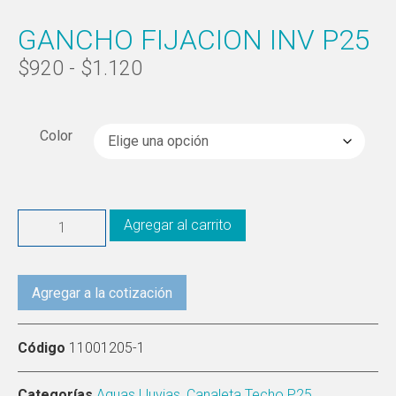
GANCHO FIJACION INV P25
$
920
-
$
1.120
Color
Agregar al carrito
Agregar a la cotización
Código
11001205-1
Categorías
Aguas Lluvias
,
Canaleta Techo P25