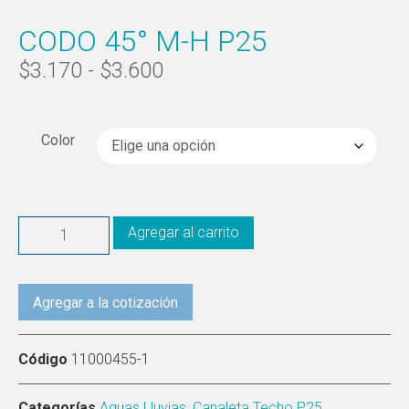
CODO 45° M-H P25
$
3.170
-
$
3.600
Color
Agregar al carrito
Agregar a la cotización
Código
11000455-1
Categorías
Aguas Lluvias
,
Canaleta Techo P25