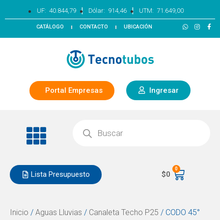
|
|
UF:
40.844,79
Dólar:
914,46
UTM:
71.649,00
CATÁLOGO
CONTACTO
UBICACIÓN
Portal Empresas
Ingresar
0
Lista Presupuesto
$
0
Inicio
/
Aguas Lluvias
/
Canaleta Techo P25
/ CODO 45°