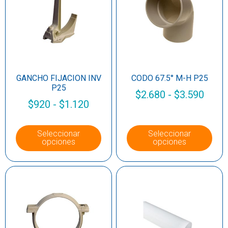
GANCHO FIJACION INV
CODO 67.5° M-H P25
P25
$
2.680
-
$
3.590
$
920
-
$
1.120
Seleccionar
Seleccionar
opciones
opciones