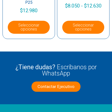
P25
$
8.050
-
$
12.630
$
12.980
Seleccionar
Seleccionar
opciones
opciones
¿Tiene dudas?
Escríbanos por
WhatsApp
Contactar Ejecutivo