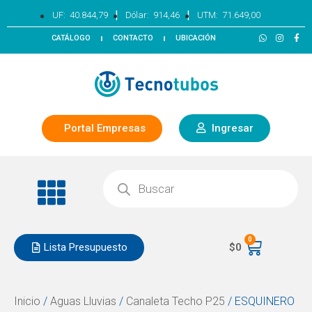
|
|
UF:
40.844,79
Dólar:
914,46
UTM:
71.649,00
CATÁLOGO
CONTACTO
UBICACIÓN
Portal Empresas
Ingresar
0
Lista Presupuesto
$
0
Inicio
/
Aguas Lluvias
/
Canaleta Techo P25
/ ESQUINERO