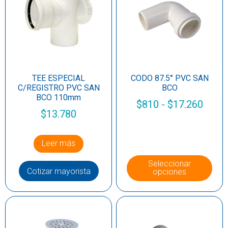
TEE ESPECIAL
CODO 87.5° PVC SAN
C/REGISTRO PVC SAN
BCO
BCO 110mm
$
810
-
$
17.260
$
13.780
Leer más
Seleccionar
Cotizar mayorista
opciones