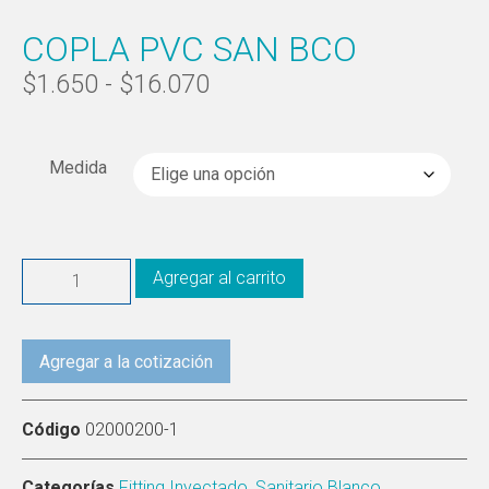
COPLA PVC SAN BCO
$
1.650
-
$
16.070
Medida
Agregar al carrito
Agregar a la cotización
Código
02000200-1
Categorías
Fitting Inyectado
,
Sanitario Blanco