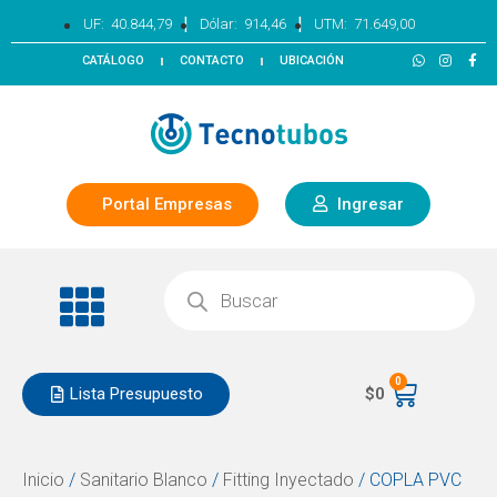
|
|
UF:
40.844,79
Dólar:
914,46
UTM:
71.649,00
CATÁLOGO
CONTACTO
UBICACIÓN
Portal Empresas
Ingresar
0
Lista Presupuesto
$
0
Inicio
/
Sanitario Blanco
/
Fitting Inyectado
/ COPLA PVC