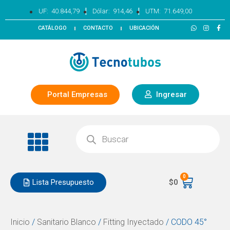
|
|
UF:
40.844,79
Dólar:
914,46
UTM:
71.649,00
CATÁLOGO
CONTACTO
UBICACIÓN
Portal Empresas
Ingresar
0
Lista Presupuesto
$
0
Inicio
/
Sanitario Blanco
/
Fitting Inyectado
/ CODO 45°