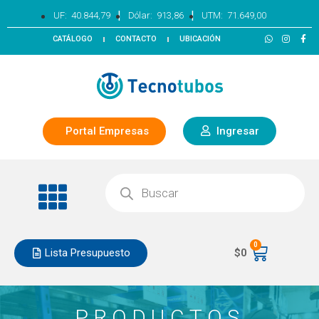
|
|
UF:
40.844,79
Dólar:
913,86
UTM:
71.649,00
CATÁLOGO
CONTACTO
UBICACIÓN
Portal Empresas
Ingresar
0
Lista Presupuesto
$
0
PRODUCTOS