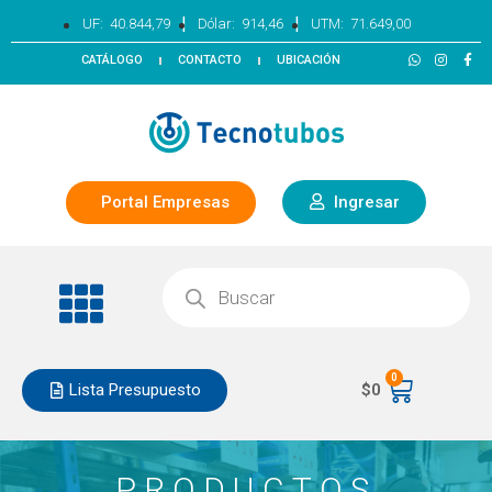
|
|
UF:
40.844,79
Dólar:
914,46
UTM:
71.649,00
CATÁLOGO
CONTACTO
UBICACIÓN
Portal Empresas
Ingresar
0
Lista Presupuesto
$
0
PRODUCTOS