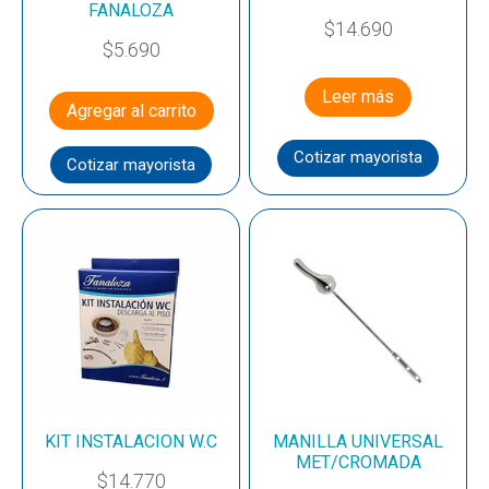
FANALOZA
$
14.690
$
5.690
Leer más
Agregar al carrito
Cotizar mayorista
Cotizar mayorista
KIT INSTALACION W.C
MANILLA UNIVERSAL
MET/CROMADA
$
14.770