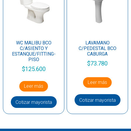
WC MALIBU BCO
LAVAMANO
C/ASIENTO Y
C/PEDESTAL BCO
ESTANQUE/FITTING-
CABURGA
PISO
$
73.780
$
125.600
Leer más
Leer más
Cotizar mayorista
Cotizar mayorista