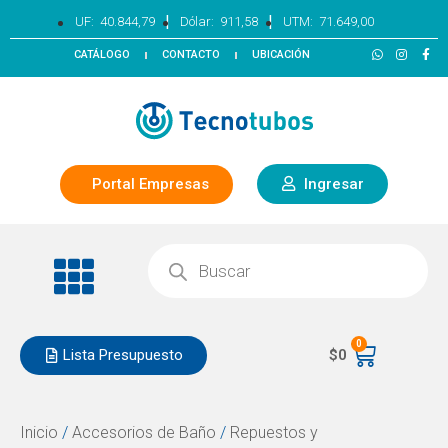
|
|
UF:
40.844,79
Dólar:
911,58
UTM:
71.649,00
CATÁLOGO
CONTACTO
UBICACIÓN
Portal Empresas
Ingresar
0
Lista Presupuesto
$
0
Inicio
/
Accesorios de Baño
/
Repuestos y