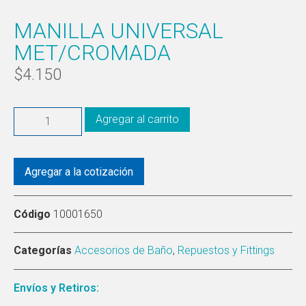
MANILLA UNIVERSAL
MET/CROMADA
$
4.150
Agregar al carrito
Agregar a la cotización
Código
10001650
Categorías
Accesorios de Baño
,
Repuestos y Fittings
Envíos y Retiros: