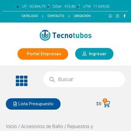
|
|
UF:
40.844,79
Dólar:
913,86
UTM:
71.649,00
CATÁLOGO
CONTACTO
UBICACIÓN
Portal Empresas
Ingresar
0
Lista Presupuesto
$
0
Inicio
/
Accesorios de Baño
/
Repuestos y