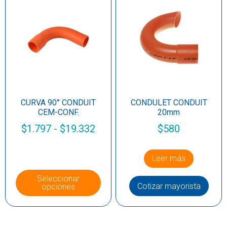
CURVA 90° CONDUIT
CONDULET CONDUIT
CEM-CONF.
20mm
$
1.797
-
$
19.332
$
580
Leer más
Seleccionar
Cotizar mayorista
opciones