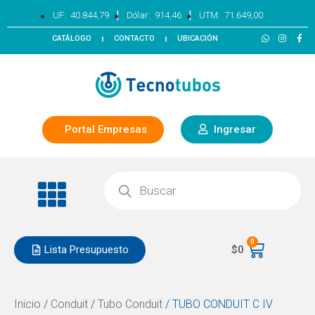
|
|
UF:
40.844,79
Dólar:
914,46
UTM:
71.649,00
CATÁLOGO
CONTACTO
UBICACIÓN
Portal Empresas
Ingresar
0
Lista Presupuesto
$
0
Inicio
/
Conduit
/
Tubo Conduit
/ TUBO CONDUIT C IV