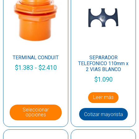
TERMINAL CONDUIT
SEPARADOR
TELEFONICO 110mm x
$
1.383
-
$
2.410
2 VIAS BLANCO
$
1.090
Leer más
Seleccionar
Cotizar mayorista
opciones