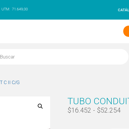
UTM:
71.649,00
CATÁ
 C II C/G
TUBO CONDUIT 
$
16.452
-
$
52.254