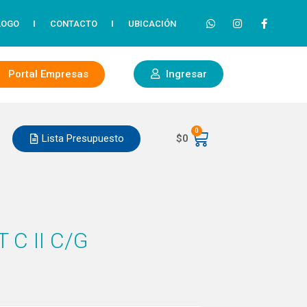
LOGO
CONTACTO
UBICACIÓN
Portal Empresas
Ingresar
0
Lista Presupuesto
$
0
C II C/G