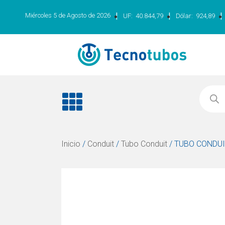
|
|
|
Miércoles 5 de Agosto de 2026
UF:
40.844,79
Dólar:
924,89
Inicio
/
Conduit
/
Tubo Conduit
/ TUBO CONDUIT