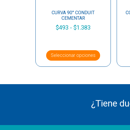
CURVA 90° CONDUIT
C
CEMENTAR
$
493
-
$
1.383
Seleccionar opciones
¿Tiene d