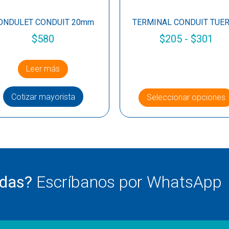
ONDULET CONDUIT 20mm
TERMINAL CONDUIT TUE
$
580
$
205
-
$
301
Leer más
Cotizar mayorista
Seleccionar opciones
udas?
Escríbanos por WhatsApp