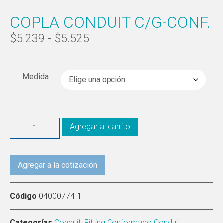
COPLA CONDUIT C/G-CONF.
$
5.239
-
$
5.525
Medida
Agregar al carrito
Agregar a la cotización
Código
04000774-1
Categorías
Conduit
,
Fitting Conformado Conduit