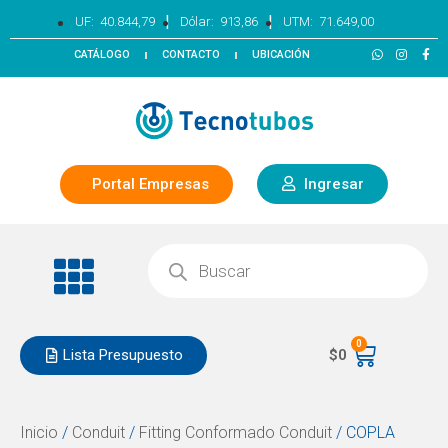
|
|
UF:
40.844,79
Dólar:
913,86
UTM:
71.649,00
CATÁLOGO
CONTACTO
UBICACIÓN
Portal Empresas
Ingresar
0
Lista Presupuesto
$
0
Inicio
/
Conduit
/
Fitting Conformado Conduit
/ COPLA