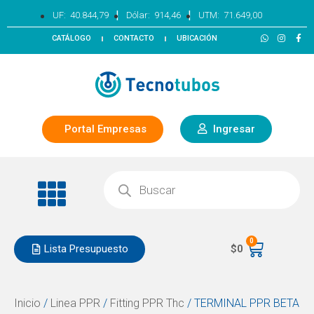
|
|
UF:
40.844,79
Dólar:
914,46
UTM:
71.649,00
CATÁLOGO
CONTACTO
UBICACIÓN
Portal Empresas
Ingresar
0
Lista Presupuesto
$
0
Inicio
/
Linea PPR
/
Fitting PPR Thc
/ TERMINAL PPR BETA