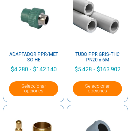
ADAPTADOR PPR/MET
TUBO PPR GRIS-THC
SO HE
PN20 x 6M
$
4.280
-
$
142.140
$
5.428
-
$
163.902
Seleccionar
Seleccionar
opciones
opciones