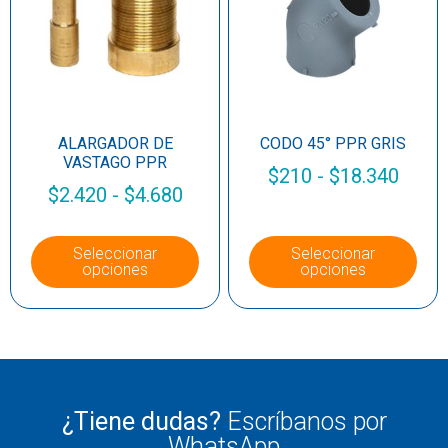
ALARGADOR DE
CODO 45° PPR GRIS
VASTAGO PPR
$
210
-
$
18.340
$
2.420
-
$
4.680
Seleccionar
Seleccionar
opciones
opciones
¿Tiene dudas?
Escríbanos por
WhatsApp