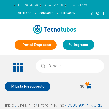
|
|
UF:
40.844,79
Dólar:
911,58
UTM:
71.649,00
CATÁLOGO
CONTACTO
UBICACIÓN
Portal Empresas
Ingresar
0
Lista Presupuesto
$
0
Inicio
/
Linea PPR
/
Fitting PPR Thc
/ CODO 90° PPR GRIS