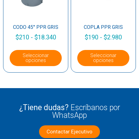
CODO 45° PPR GRIS
COPLA PPR GRIS
$
210
-
$
18.340
$
190
-
$
2.980
Seleccionar
Seleccionar
opciones
opciones
¿Tiene dudas?
Escríbanos por
WhatsApp
Contactar Ejecutivo