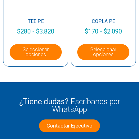
TEE PE
COPLA PE
$
280
-
$
3.820
$
170
-
$
2.090
Seleccionar
Seleccionar
opciones
opciones
¿Tiene dudas?
Escríbanos por
WhatsApp
Contactar Ejecutivo