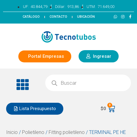
|
|
UF:
40.844,79
Dólar:
913,86
UTM:
71.649,00
CATÁLOGO
CONTACTO
UBICACIÓN
Portal Empresas
Ingresar
0
Lista Presupuesto
$
0
Inicio
/
Polietileno
/
Fitting polietileno
/ TERMINAL PE HE