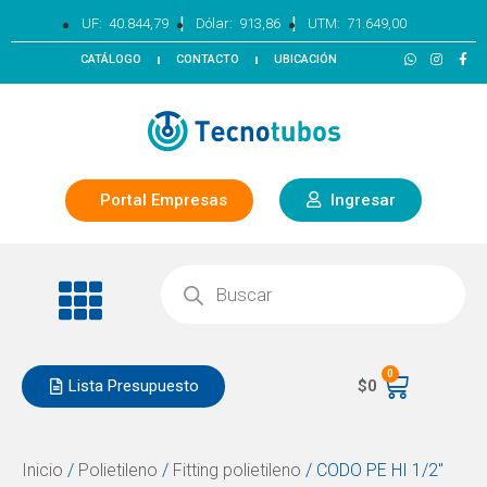
|
|
UF:
40.844,79
Dólar:
913,86
UTM:
71.649,00
CATÁLOGO
CONTACTO
UBICACIÓN
Portal Empresas
Ingresar
0
Lista Presupuesto
$
0
Inicio
/
Polietileno
/
Fitting polietileno
/ CODO PE HI 1/2″