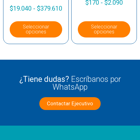
$
170
-
$
2.090
$
19.040
-
$
379.610
Seleccionar
Seleccionar
opciones
opciones
¿Tiene dudas?
Escríbanos por
WhatsApp
Contactar Ejecutivo