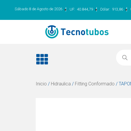
|
|
|
Sábado 8 de Agosto de 2026
UF:
40.844,79
Dólar:
913,86
Inicio
/
Hidraulica
/
Fitting Conformado
/ TAPO