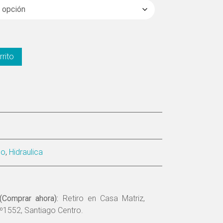
rrito
do
,
Hidraulica
(Comprar ahora):
Retiro en Casa Matriz,
º1552, Santiago Centro.