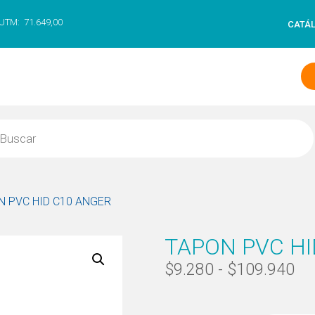
UTM:
71.649,00
CATÁ
N PVC HID C10 ANGER
TAPON PVC HI
$
9.280
-
$
109.940