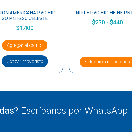
ION AMERICANA PVC HID
NIPLE PVC HID HE HE PN1
SO PN16 20 CELESTE
$
230
-
$
440
$
1.400
Agregar al carrito
Cotizar mayorista
Seleccionar opciones
udas?
Escríbanos por WhatsApp