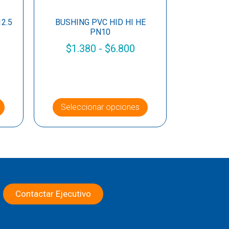
2.5
BUSHING PVC HID HI HE
PN10
$
1.380
-
$
6.800
Seleccionar opciones
Contactar Ejecutivo