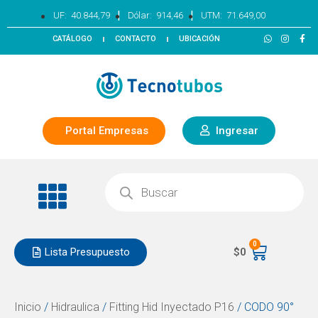
|
|
UF:
40.844,79
Dólar:
914,46
UTM:
71.649,00
CATÁLOGO
CONTACTO
UBICACIÓN
Portal Empresas
Ingresar
0
Lista Presupuesto
$
0
Inicio
/
Hidraulica
/
Fitting Hid Inyectado P16
/ CODO 90°