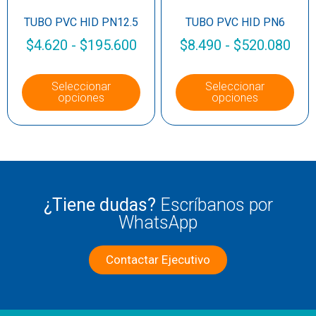
TUBO PVC HID PN12.5
TUBO PVC HID PN6
$
4.620
-
$
195.600
$
8.490
-
$
520.080
Seleccionar
Seleccionar
opciones
opciones
¿Tiene dudas?
Escríbanos por
WhatsApp
Contactar Ejecutivo