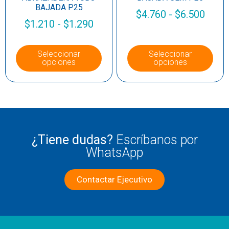
BAJADA P25
$
4.760
-
$
6.500
$
1.210
-
$
1.290
Seleccionar
Seleccionar
opciones
opciones
¿Tiene dudas?
Escríbanos por
WhatsApp
Contactar Ejecutivo