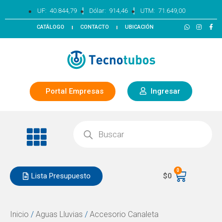
|
|
UF:
40.844,79
Dólar:
914,46
UTM:
71.649,00
CATÁLOGO
CONTACTO
UBICACIÓN
Portal Empresas
Ingresar
0
Lista Presupuesto
$
0
Inicio
/
Aguas Lluvias
/
Accesorio Canaleta