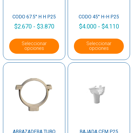
CODO 67.5° H H P25
CODO 45° H-H P25
$
2.670
-
$
3.870
$
4.000
-
$
4.110
Seleccionar
Seleccionar
opciones
opciones
ABRAZADERA TUBO
BAJADA CEM P25