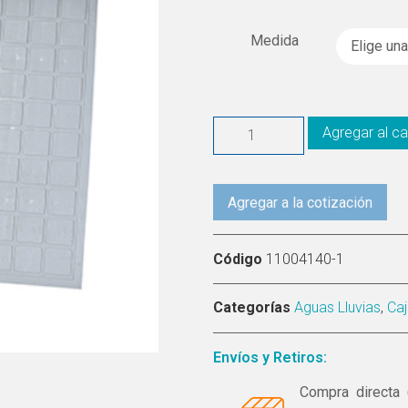
Medida
Agregar al ca
Agregar a la cotización
Código
11004140-1
Categorías
Aguas Lluvias
,
Ca
Envíos y Retiros:
Compra directa 