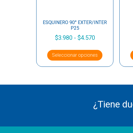
ESQUINERO 90° EXTER/INTER
P25
$
3.980
-
$
4.570
Seleccionar opciones
¿Tiene d