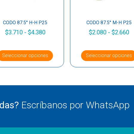
CODO 87.5° H-H P25
CODO 87.5° M-H P25
$
3.710
-
$
4.380
$
2.080
-
$
2.660
Seleccionar opciones
Seleccionar opciones
udas?
Escríbanos por WhatsApp