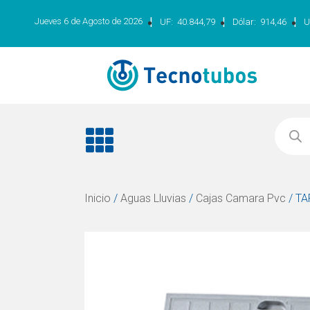
|
|
|
Jueves 6 de Agosto de 2026
UF:
40.844,79
Dólar:
914,46
U
Inicio
/
Aguas Lluvias
/
Cajas Camara Pvc
/ T