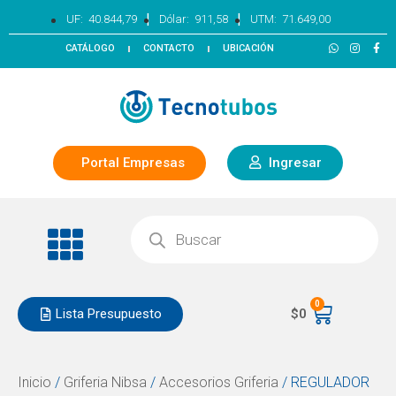
|
|
UF:
40.844,79
Dólar:
911,58
UTM:
71.649,00
CATÁLOGO
CONTACTO
UBICACIÓN
Portal Empresas
Ingresar
0
Lista Presupuesto
$
0
Inicio
/
Griferia Nibsa
/
Accesorios Griferia
/ REGULADOR