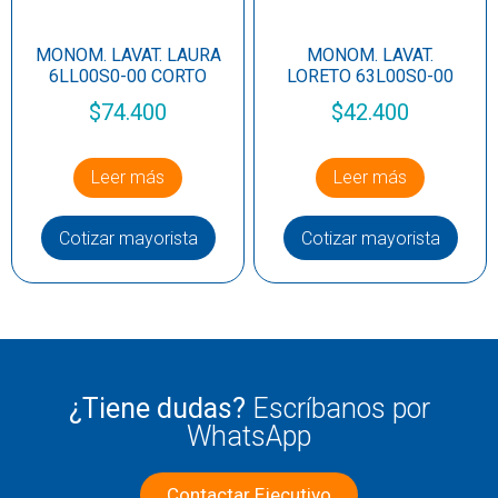
MONOM. LAVAT. LAURA
MONOM. LAVAT.
6LL00S0-00 CORTO
LORETO 63L00S0-00
$
74.400
$
42.400
Leer más
Leer más
Cotizar mayorista
Cotizar mayorista
¿Tiene dudas?
Escríbanos por
WhatsApp
Contactar Ejecutivo