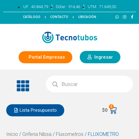
|
|
UF:
40.844,79
Dólar:
914,46
UTM:
71.649,00
CATÁLOGO
CONTACTO
UBICACIÓN
Portal Empresas
Ingresar
0
Lista Presupuesto
$
0
Inicio
/
Griferia Nibsa
/
Fluxometros
/ FLUXOMETRO