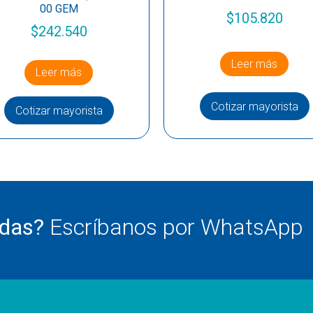
00 GEM
$
105.820
$
242.540
Leer más
Leer más
Cotizar mayorista
Cotizar mayorista
udas?
Escríbanos por WhatsApp