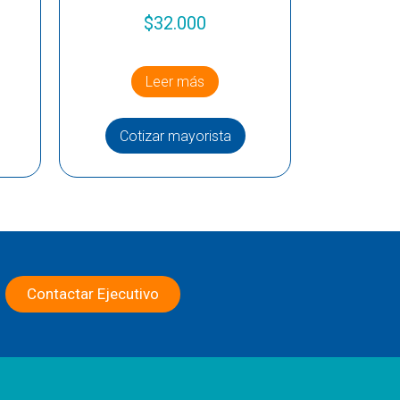
$
32.000
Leer más
Cotizar mayorista
Contactar Ejecutivo