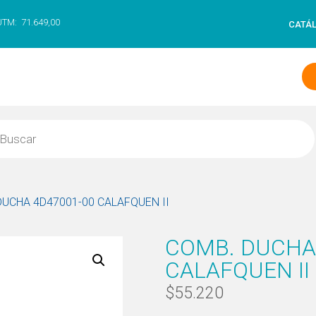
UTM:
71.649,00
CATÁ
DUCHA 4D47001-00 CALAFQUEN II
COMB. DUCHA
CALAFQUEN II
$
55.220