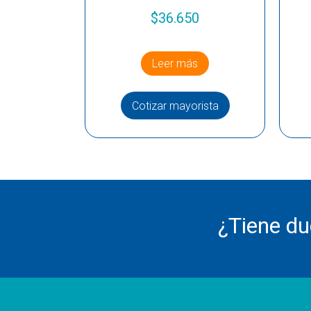
$
36.650
Leer más
Cotizar mayorista
¿Tiene d