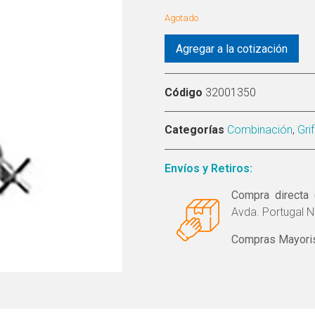
Agotado
Agregar a la cotización
Código
32001350
Categorías
Combinación
,
Gri
Envíos y Retiros:
Compra directa 
Avda. Portugal N
Compras Mayoris