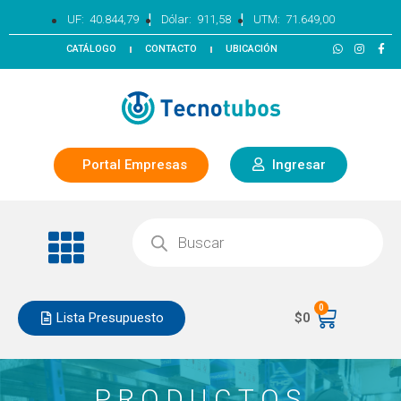
|
|
UF:
40.844,79
Dólar:
911,58
UTM:
71.649,00
CATÁLOGO
CONTACTO
UBICACIÓN
Portal Empresas
Ingresar
0
Lista Presupuesto
$
0
PRODUCTOS