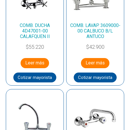
COMB. DUCHA
COMB. LAVAP. 3609000-
4D47001-00
00 CALBUCO B/L
CALAFQUEN II
ANTUCO
$
55.220
$
42.900
Leer más
Leer más
Cotizar mayorista
Cotizar mayorista