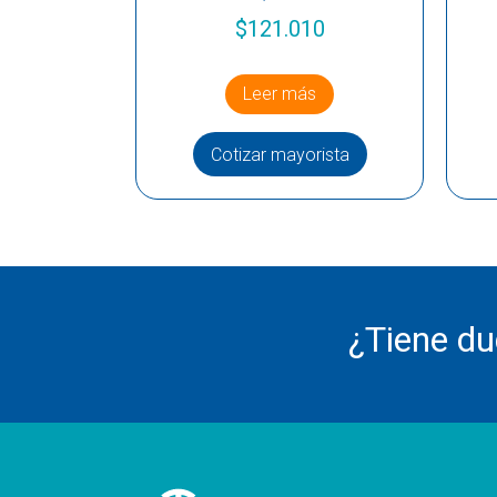
$
121.010
Leer más
Cotizar mayorista
¿Tiene d