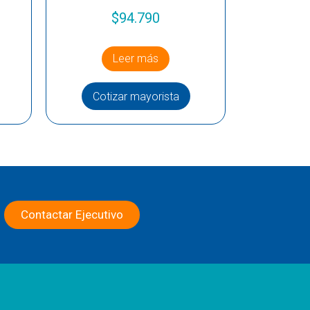
$
94.790
Leer más
Cotizar mayorista
Contactar Ejecutivo