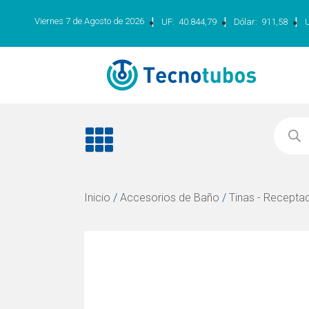
|
|
|
Viernes 7 de Agosto de 2026
UF:
40.844,79
Dólar:
911,58
Inicio
/
Accesorios de Baño
/
Tinas - Recepta