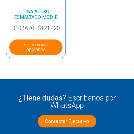
TINA ACERO
ESMALTADO MOD. B
$
102.670
-
$
121.420
Seleccionar
opciones
¿Tiene dudas?
Escríbanos por
WhatsApp
Contactar Ejecutivo