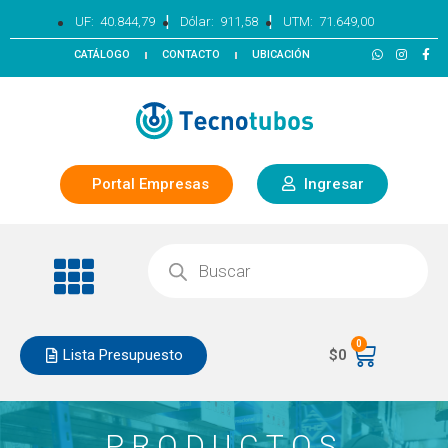
|
|
UF:
40.844,79
Dólar:
911,58
UTM:
71.649,00
CATÁLOGO
CONTACTO
UBICACIÓN
Portal Empresas
Ingresar
0
Lista Presupuesto
$
0
PRODUCTOS