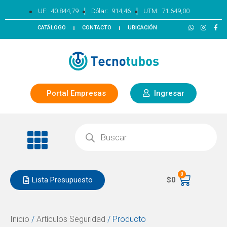
|
|
UF:
40.844,79
Dólar:
914,46
UTM:
71.649,00
CATÁLOGO
CONTACTO
UBICACIÓN
Portal Empresas
Ingresar
0
Lista Presupuesto
$
0
Inicio
/
Artículos Seguridad
/ Producto