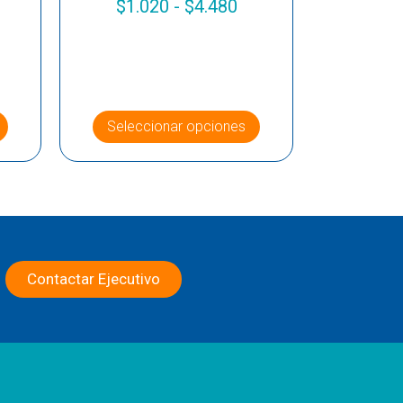
$
1.020
-
$
4.480
Seleccionar opciones
Contactar Ejecutivo