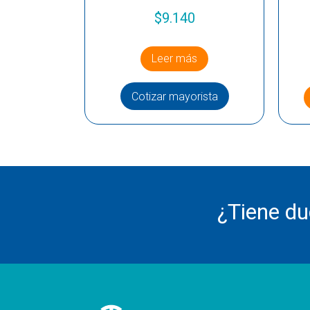
$
9.140
Leer más
Cotizar mayorista
¿Tiene d