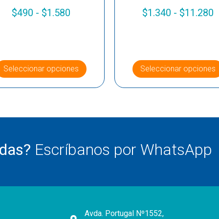
$
490
-
$
1.580
$
1.340
-
$
11.280
Seleccionar opciones
Seleccionar opciones
udas?
Escríbanos por WhatsApp
Avda. Portugal Nº1552,