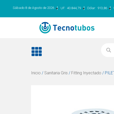
|
|
|
Sábado 8 de Agosto de 2026
UF:
40.844,79
Dólar:
913,86
Inicio
/
Sanitaria Gris
/
Fitting Inyectado
/ PILE