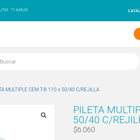
UTM:
71.649,00
CATÁ
TA MULTIPLE CEM T-B 110 x 50/40 C/REJILLA
PILETA MULTIP
50/40 C/REJIL
$
6.060