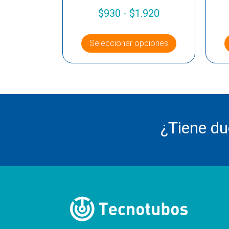
$
930
-
$
1.920
Seleccionar opciones
¿Tiene d