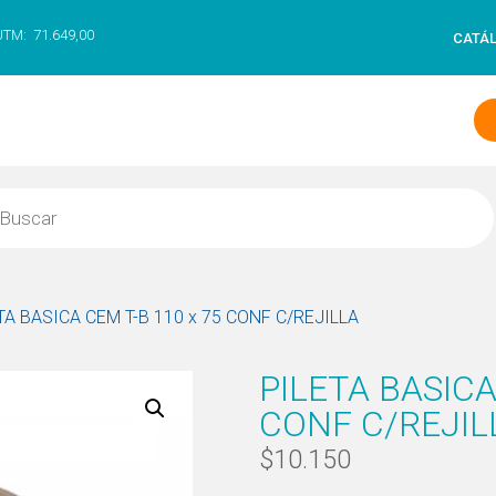
UTM:
71.649,00
CATÁ
TA BASICA CEM T-B 110 x 75 CONF C/REJILLA
PILETA BASICA
CONF C/REJIL
$
10.150