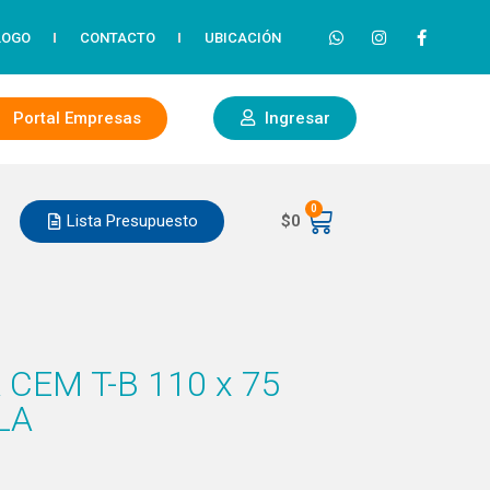
LOGO
CONTACTO
UBICACIÓN
Portal Empresas
Ingresar
0
Lista Presupuesto
$
0
 CEM T-B 110 x 75
LA