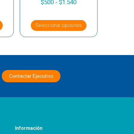
$
500
-
$
1.540
Seleccionar opciones
Contactar Ejecutivo
Información