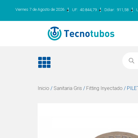
|
|
|
Viernes 7 de Agosto de 2026
UF:
40.844,79
Dólar:
911,58
Inicio
/
Sanitaria Gris
/
Fitting Inyectado
/ PILE