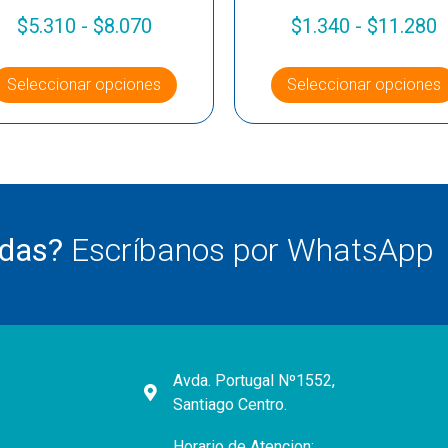
$
5.310
-
$
8.070
$
1.340
-
$
11.280
Seleccionar opciones
Seleccionar opciones
udas?
Escríbanos por WhatsApp
Avda. Portugal Nº1552,
Santiago Centro.
Horario de Atencion: