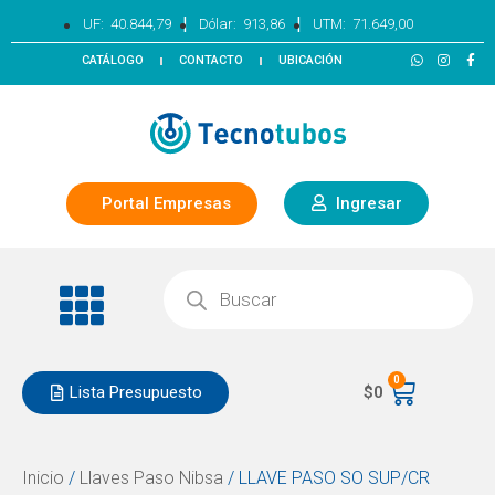
|
|
UF:
40.844,79
Dólar:
913,86
UTM:
71.649,00
CATÁLOGO
CONTACTO
UBICACIÓN
Portal Empresas
Ingresar
0
Lista Presupuesto
$
0
Inicio
/
Llaves Paso Nibsa
/ LLAVE PASO SO SUP/CR